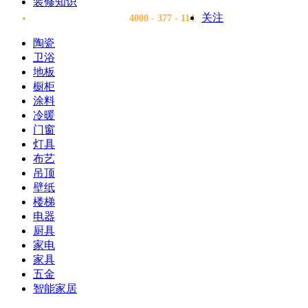
装修知识
关注
4000 - 377 - 114
陶瓷
卫浴
地板
橱柜
涂料
冷暖
门窗
灯具
布艺
吊顶
壁纸
楼梯
电器
厨具
家电
家具
五金
智能家居