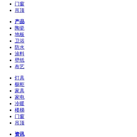
门窗
吊顶
产品
陶瓷
地板
卫浴
防水
涂料
壁纸
布艺
灯具
橱柜
家具
家电
冷暖
楼梯
门窗
吊顶
资讯