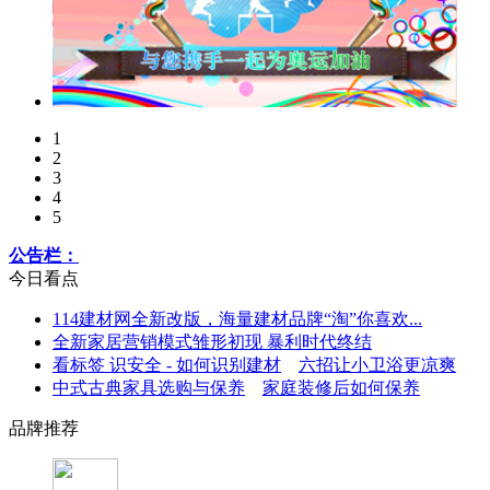
1
2
3
4
5
公告栏：
今日看点
114建材网全新改版，海量建材品牌“淘”你喜欢...
全新家居营销模式雏形初现 暴利时代终结
看标签 识安全 - 如何识别建材
六招让小卫浴更凉爽
中式古典家具选购与保养
家庭装修后如何保养
品牌推荐