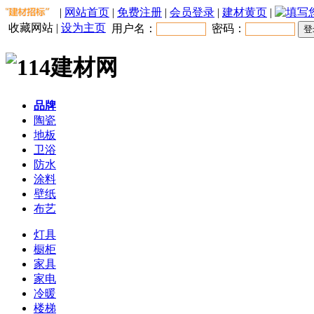
|
网站首页
|
免费注册
|
会员登录
|
建材黄页
|
收藏网站
|
设为主页
用户名：
密码：
品牌
陶瓷
地板
卫浴
防水
涂料
壁纸
布艺
灯具
橱柜
家具
家电
冷暖
楼梯